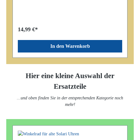
von 0,5mm benötigt (nicht im Lieferumfang
enthalten).Elektrische Daten: Betriebsspannung: max.
230V~Strombelastbarkeit: max. 3ASchutzleiteranschluss
(PE) ist Pflicht!
14,99 €*
In den Warenkorb
Hier eine kleine Auswahl der
Ersatzteile
...und oben finden Sie in der entsprechenden Kategorie noch
mehr!