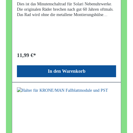
Dies ist das Minutenschaltrad für Solari Nebenuhrwerke.
Die originalen Räder brechen nach gut 60 Jahren oftmals.
Das Rad wird ohne die metallene Montierungshülse
gesendet. Diese Hülse können Sie von Ihrem kaputten Rad
einfach weiter verwenden. Hinweis zur Montage: Ölen
oder fetten Sie die Hülse außen gut ein, bevor Sie sie in
das neue Rad pressen.
11,99 €*
In den Warenkorb