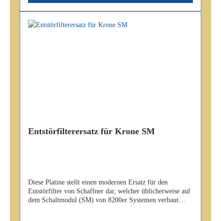
wurde zu 100% ohne KI geschrieben und designt!
Entstörfilterersatz für Krone SM
Diese Platine stellt einen modernen Ersatz für den
Entstörfilter von Schaffner dar, welcher üblicherweise auf
dem Schaltmodul (SM) von 8200er Systemen verbaut
ist.Der Ersatz kann 1:1 auf dem SM aufgelötet werden.
Zur Verlötung wird noch ein Schaltdraht mit einer Stärke