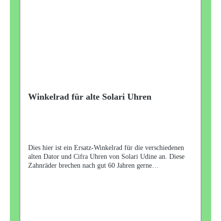
Winkelrad für alte Solari Uhren
Dies hier ist ein Ersatz-Winkelrad für die verschiedenen
alten Dator und Cifra Uhren von Solari Udine an. Diese
Zahnräder brechen nach gut 60 Jahren gerne
auseinander. Mit dem hier angebotenen Ersatz können Sie
Ihrer Uhr wieder Funktion schenken. Für Wellen mit 4mm
Durchmesser. Sollten Sie das Rad für Wellen mit 3,5mm
Durchmesser benötigen, schicken Sie mir eine gesonderte
Anfrage über das Formular. Das letzte Bild dient zur
Veranschaulichung im eingebauten Zustand des Rades. Die