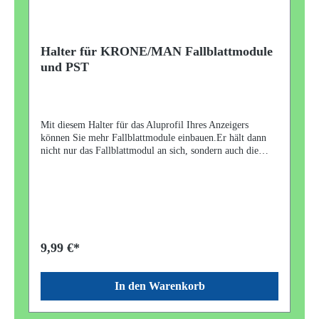
Halter für KRONE/MAN Fallblattmodule
und PST
Mit diesem Halter für das Aluprofil Ihres Anzeigers
können Sie mehr Fallblattmodule einbauen.Er hält dann
nicht nur das Fallblattmodul an sich, sondern auch die
Adressplatine (PST).Es ist ein Originalteil und keine
Reproduktion. Passt auf alle MAN 9000 und KRONE
8200 Anzeiger.
9,99 €*
In den Warenkorb